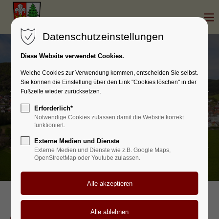
Datenschutzeinstellungen
Diese Website verwendet Cookies.
Welche Cookies zur Verwendung kommen, entscheiden Sie selbst.
Sie können die Einstellung über den Link "Cookies löschen" in der
Fußzeile wieder zurücksetzen.
Erforderlich*
Veranstaltungen
Notwendige Cookies zulassen damit die Website korrekt
funktioniert.
Externe Medien und Dienste
Externe Medien und Dienste wie z.B. Google Maps,
OpenStreetMap oder Youtube zulassen.
Christbaumsammelaktion